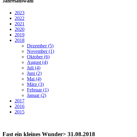
Jahresauswahl
2023
2022
2021
2020
2019
2018
Dezember (5)
November (1)
Oktober (6)
August (4)
Juli (4)
Juni (2)
Mai (4)
März (3)
Februar (1)
Januar (2)
2017
2016
2015
Fast ein kleines Wunder
> 31.08.2018